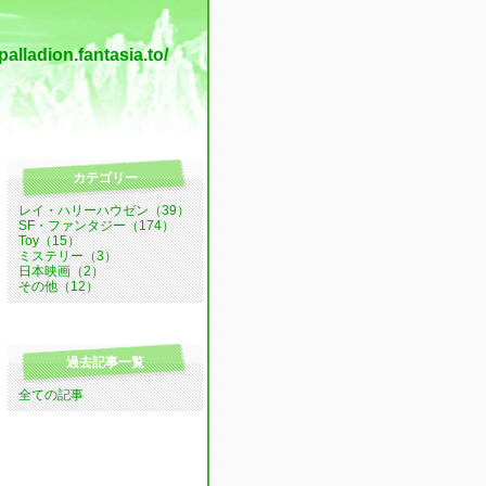
n.fantasia.to/
カテゴリー
レイ・ハリーハウゼン（39）
SF・ファンタジー（174）
Toy（15）
ミステリー（3）
日本映画（2）
その他（12）
過去記事一覧
全ての記事