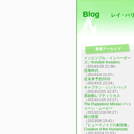
Blog
レイ・ハリー
新着アーカイブ
インビジブル・インベーダー
ズ／Invisible Invaders
（2014/1/26 21:38）
恐竜時代
（2014/1/4 21:07）
近未来予想2010
（2014/1/1 22:24）
キャプテン・シンドバッド
（2013/12/15 22:37）
原始獣レプティリカス
（2013/11/25 23:17）
The Puppetoon Movie/パペト
ゥーン・ムービー
（2013/11/18 00:27）
猿の惑星
（2013/5/6 15:41）
『ヒューマノイドの創造物』
Creation of the Humanoids
（2013/2/19 21:53）