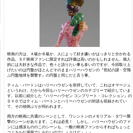
映画の方は、Ａ級かＢ級か、人によって好き嫌いがはっきりと分かれる
作品。ＳＦ映画ファンに限定すれば評価は高いのかもしれません。個人
的には大好きな作品で、色々と語りたい事も多いのですが、今回取り上
げたいのは円盤がほとんどそのままハリーハウゼンの『世紀の謎・空飛
ぶ円盤地球を襲撃す』の円盤と同じだと言う事。
ティム・バートンはハリーハウゼンを崇拝していて、これはオマージュ
というわけ。だから今回もハリーハウゼンのカテゴリーで紹介していま
す。以前に紹介した『ハリーハウゼン コンプリート・コレクション』の
ＤＶＤではティム・バートンとハリーハウゼンの対談も収録されてい
て、その傾倒ぶりが伺われます。
両方の映画に共通のシーンとして、ワシントンのメモリアル・タワー襲
撃のシーンがあります。これは必見！ しかし、ハリーハウゼンのファ
ンには感涙もののこのシーンも、一般の映画ファンからすればちょっと
コミカルな場面でしかないのでしょうけど・・・