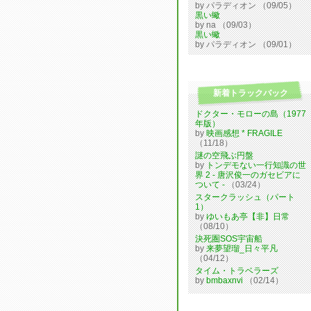
by パラディオン （09/05）
黒い蠍
by na （09/03）
黒い蠍
by パラディオン （09/01）
新着トラックバック
ドクター・モローの島（1977
年版）
by
映画感想 * FRAGILE
（11/18）
謎の空飛ぶ円盤
by
トンデモない一行知識の世
界 2 - 唐沢俊一のガセビアに
ついて -
（03/24）
スタークラッシュ（パート
1）
by
ゆいもあ亭【非】日常
（08/10）
決死圏SOS宇宙船
by
来夢望瑠_日々平凡
（04/12）
タイム・トラベラーズ
by
bmbaxnvi
（02/14）