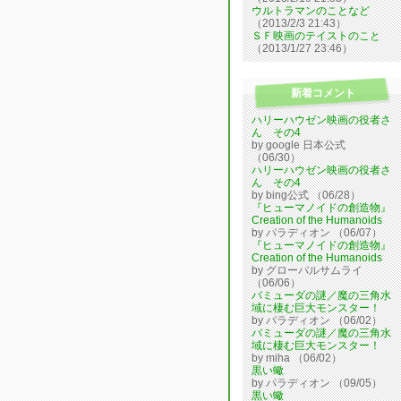
ウルトラマンのことなど
（2013/2/3 21:43）
ＳＦ映画のテイストのこと
（2013/1/27 23:46）
新着コメント
ハリーハウゼン映画の役者さ
ん その4
by google 日本公式
（06/30）
ハリーハウゼン映画の役者さ
ん その4
by bing公式 （06/28）
『ヒューマノイドの創造物』
Creation of the Humanoids
by パラディオン （06/07）
『ヒューマノイドの創造物』
Creation of the Humanoids
by グローバルサムライ
（06/06）
バミューダの謎／魔の三角水
域に棲む巨大モンスター！
by パラディオン （06/02）
バミューダの謎／魔の三角水
域に棲む巨大モンスター！
by miha （06/02）
黒い蠍
by パラディオン （09/05）
黒い蠍